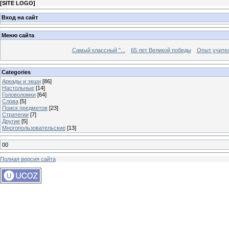
[
SITE LOGO
]
Вход на сайт
Меню сайта
Самый классный "...
65 лет Великой победы
Опыт учителе
Categories
Аркады и экшн
[86]
Настольные
[14]
Головоломки
[64]
Слова
[5]
Поиск предметов
[23]
Стратегии
[7]
Другие
[5]
Многопользовательские
[13]
00
Полная версия сайта