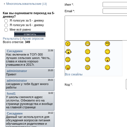
Многопользовательские
[13]
Имя *:
Наш Опрос
Email *:
Как вы оцениваете переход на 5-
дневку?
Я голосую за 5 - дневку
Я голосую за 6 - дневку
Мне всё равно
Результаты
|
Архив опросов
Всего ответов:
349
Мини-Чат
Все смайлы
Код *: