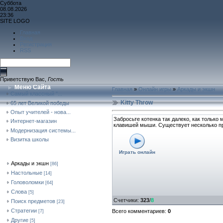
Суббота
08.08.2026
23:36
SITE LOGO
Главная
Вход
Регистрация
RSS
Приветствую Вас
,
Гость
Меню Сайта
Главная
»
Онлайн игры
»
Аркады и экшн
Самый классный "...
Kitty Throw
65 лет Великой победы
Опыт учителей - нова...
Забросьте котенка так далеко, как только
Интернет-магазин
клавишей мыши. Существует несколько пр
Модернизация системы...
Визитка школы
Форма Входа
Играть онлайн
Категории Раздела
Аркады и экшн
[86]
Настольные
[14]
Головоломки
[64]
Слова
[5]
Счетчики
:
323
/
8
Поиск предметов
[23]
Стратегии
Всего комментариев
:
0
[7]
Другие
[5]