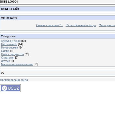
[
SITE LOGO
]
Вход на сайт
Меню сайта
Самый классный "...
65 лет Великой победы
Опыт учителе
Categories
Аркады и экшн
[86]
Настольные
[14]
Головоломки
[64]
Слова
[5]
Поиск предметов
[23]
Стратегии
[7]
Другие
[5]
Многопользовательские
[13]
00
Полная версия сайта