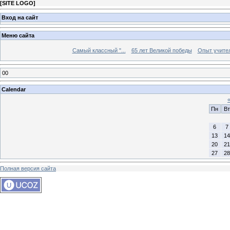
[
SITE LOGO
]
Вход на сайт
Меню сайта
Самый классный "...
65 лет Великой победы
Опыт учителе
00
Calendar
Пн
Вт
6
7
13
14
20
21
27
28
Полная версия сайта