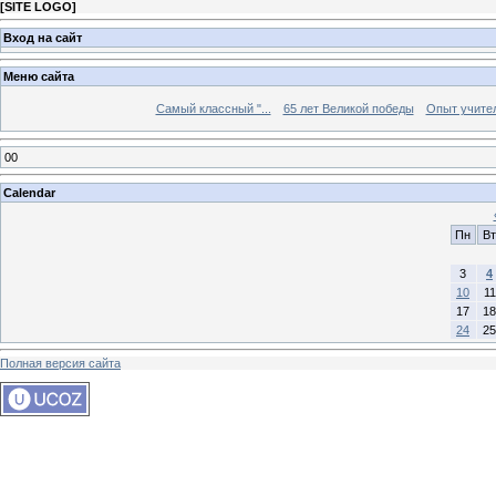
[
SITE LOGO
]
Вход на сайт
Меню сайта
Самый классный "...
65 лет Великой победы
Опыт учителе
00
Calendar
Пн
Вт
3
4
10
11
17
18
24
25
Полная версия сайта