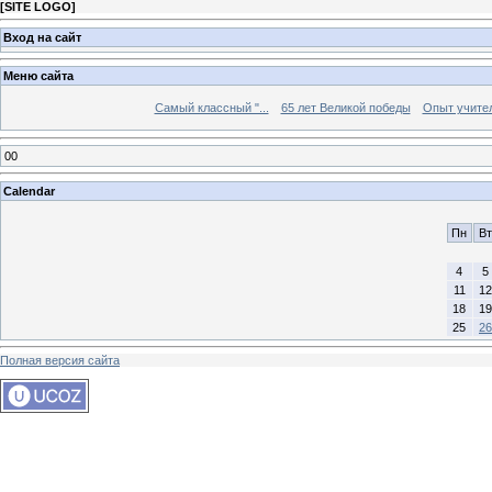
[
SITE LOGO
]
Вход на сайт
Меню сайта
Самый классный "...
65 лет Великой победы
Опыт учителе
00
Calendar
Пн
Вт
4
5
11
12
18
19
25
26
Полная версия сайта