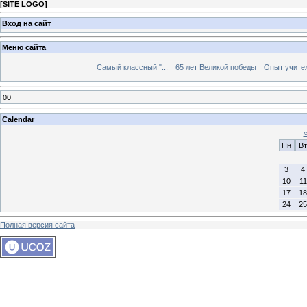
[
SITE LOGO
]
Вход на сайт
Меню сайта
Самый классный "...
65 лет Великой победы
Опыт учителе
00
Calendar
Пн
Вт
3
4
10
11
17
18
24
25
Полная версия сайта