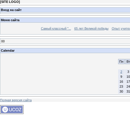
[
SITE LOGO
]
Вход на сайт
Меню сайта
Самый классный "...
65 лет Великой победы
Опыт учителе
00
Calendar
Пн
Вт
2
3
9
10
16
17
23
24
30
31
Полная версия сайта